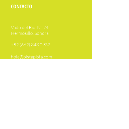
CONTACTO
Vado del Rio N° 74
Hermosillo, Sonora
+52 (662) 848 0937
hola@pistapista.com
NOSOTROS
Inicio
Próximos eventos
Aviso de Privacidad
Contacto