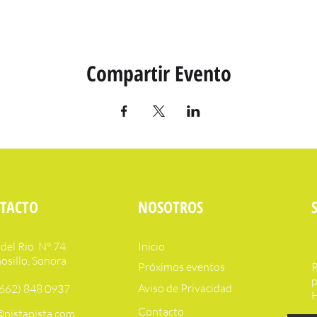
Compartir Evento
TACTO
NOSOTROS
del Rio N° 74
Inicio
sillo, Sonora
Próximos eventos
R
p
Aviso de Privacidad
(662) 848 0937
H
Contacto
@pistapista.com