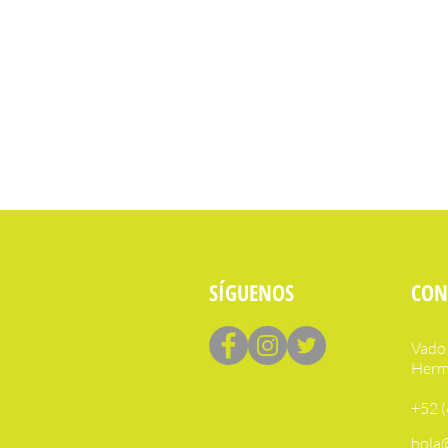
SÍGUENOS
CON
Vado 
Hermo
+52 
hola