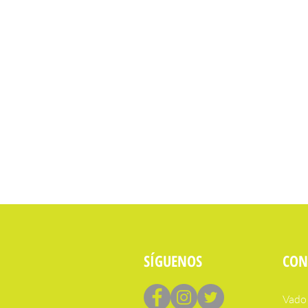
SÍGUENOS
CON
Vado 