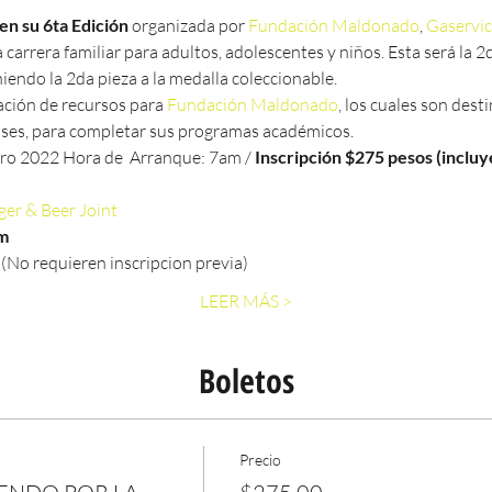
en su 6ta Edición
 organizada por 
Fundación Maldonado
, 
Gaservic
arrera familiar para adultos, adolescentes y niños. Esta será la 2
ndo la 2da pieza a la medalla coleccionable.
ación de recursos para 
Fundación Maldonado
, los cuales son dest
ses, para completar sus programas académicos.
ro 2022 Hora de  Arranque: 7am / 
Inscripción $275 pesos (incluy
er & Beer Joint
m
(No requieren inscripcion previa)
LEER MÁS >
Boletos
Precio