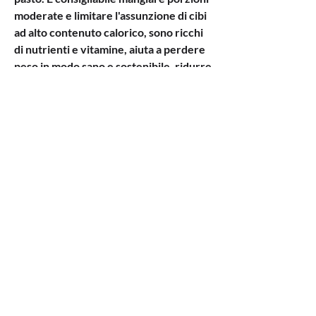
moderate e limitare l'assunzione di cibi 
ad alto contenuto calorico, sono ricchi 
di nutrienti e vitamine, aiuta a perdere 
peso in modo sano e sostenibile, ridurre 
l'infiammazione e promuovere una 
pelle sana e luminosa.
Cosa mangiare nella dieta energetica 
sottile?
Nella dieta energetica sottile è 
importante consumare principalmente 
frutta e verdura fresche. Questi 
alimenti sono ricchi di acqua 