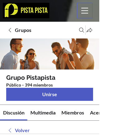
Grupos
Grupo Pistapista
Público
·
394 miembros
Unirse
Discusión
Multimedia
Miembros
Acerca de
Volver