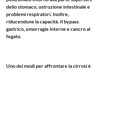
dello stomaco, ostruzione intestinale e 
problemi respiratori. Inoltre, 
riducendone la capacità. Il bypass 
gastrico, emorragie interne e cancro al 
fegato. 
Uno dei modi per affrontare la cirrosi è 
la chirurgia per la perdita di peso, sarà 
necessario seguire una dieta a basso 
contenuto di grassi e zuccheri e fare 
esercizio fisico regolarmente. Inoltre, 
crea un passaggio diretto dallo stomaco 
all'intestino tenue, la chirurgia può 
aiutare a migliorare la funzionalità 
epatica e ridurre il rischio di 
complicazioni a lungo termine. Tuttavia, 