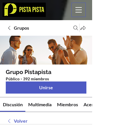
Grupos
Grupo Pistapista
Público
·
392 miembros
Unirse
Discusión
Multimedia
Miembros
Acerca de
Volver