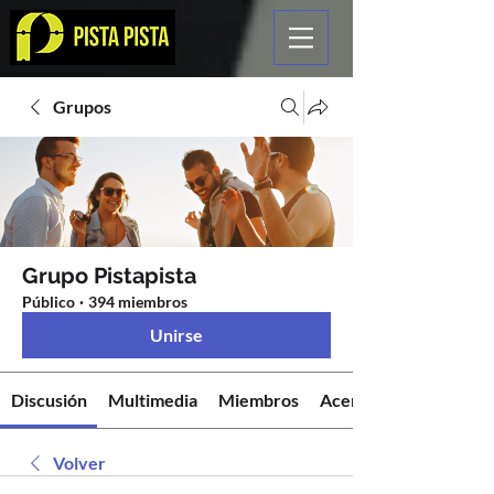
Grupos
Grupo Pistapista
Público
·
394 miembros
Unirse
Discusión
Multimedia
Miembros
Acerca de
Volver