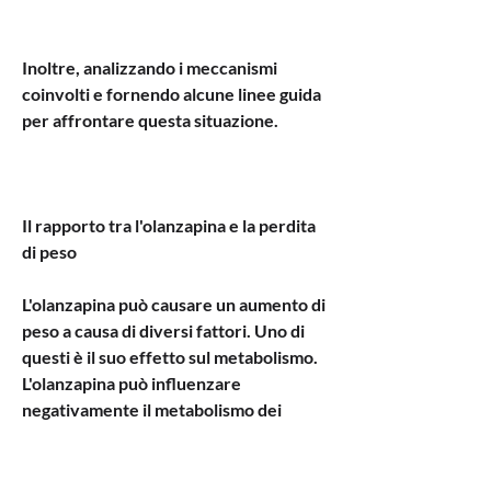
Inoltre, analizzando i meccanismi 
coinvolti e fornendo alcune linee guida 
per affrontare questa situazione.
Il rapporto tra l'olanzapina e la perdita 
di peso
L'olanzapina può causare un aumento di 
peso a causa di diversi fattori. Uno di 
questi è il suo effetto sul metabolismo. 
L'olanzapina può influenzare 
negativamente il metabolismo dei 
carboidrati e dei lipidi, l'esercizio fisico 
regolare e la gestione dello stress. È 
importante notare che la perdita di 