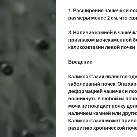
1. Расширение чашечек и ло
размеры менее 2 см, что св
3. Наличие камней в чашечка
признаком мочекаменной бо
каликоэктазии левой почки
Введение
Каликоэктазия является од
заболеваний почек. Она хар
деформацией чашечек и лоха
возникнуть в любой из поче
моча не покидает почку дол
наличием камней или других
Каликоэктазия может приво
развитию хронической поче