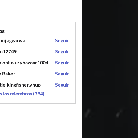
os
oj aggarwal
Seguir
en12749
Seguir
749
hionluxurybazaar1004
Seguir
luxurybazaar1004
y Baker
Seguir
tle.kingfisher.yhup
Seguir
ingfisher.yhup
s los miembros (394)