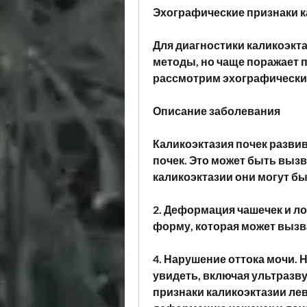
Эхографические признаки к
Для диагностики каликоэкт
методы, но чаще поражает п
рассмотрим эхографические
Описание заболевания
Каликоэктазия почек развив
почек. Это может быть вызв
каликоэктазии они могут бы
2. Деформация чашечек и ло
форму, которая может вызв
4. Нарушение оттока мочи. 
увидеть, включая ультразв
признаки каликоэктазии ле