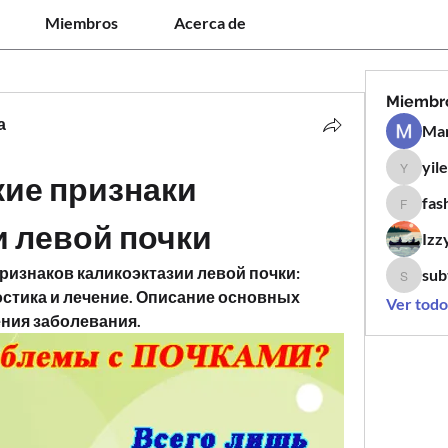
Miembros
Acerca de
Miembr
а
Man
yil
yilen12
ие признаки 
fas
fashion
и левой почки
Izz
изнаков каликоэктазии левой почки: 
sub
subtle.k
стика и лечение. Описание основных 
Ver todo
ения заболевания.