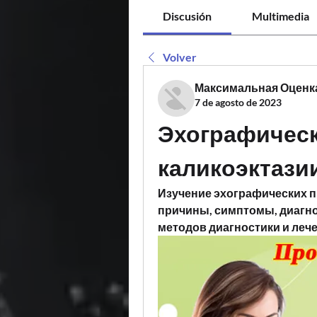
Discusión
Multimedia
Volver
Максимальная Оценк
7 de agosto de 2023
Эхографическ
каликоэктази
Изучение эхографических пр
причины, симптомы, диагно
методов диагностики и леч