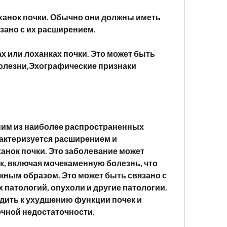
ханок почки. Обычно они должны иметь 
язано с их расширением.
х или лоханках почки. Это может быть 
лезни,Эхографические признаки 
ним из наиболее распространенных 
актеризуется расширением и 
нок почки. Это заболевание может 
к, включая мочекаменную болезнь, что 
жным образом. Это может быть связано с 
 патологий, опухоли и другие патологии. 
дить к ухудшению функции почек и 
чной недостаточности.