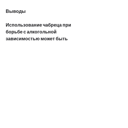
Выводы
Использование чабреца при 
борьбе с алкогольной 
зависимостью может быть 
эффективным. Чабрец содержит 
много полезных веществ 
Смотрите статьи по теме ЧАБРЕЦ 
ЕГО ПРИМЕНЕНИЕ ПРИ 
АЛКОГОЛИЗМЕ:
https://nr310.nl/question/%d0%be%d0%
b1%d0%bb%d0%b5%d1%82%d0%b5%d
1%80%d0%b8%d1%87%d0%b5%d1%81
%d0%ba%d0%b8%d0%b9-
%d0%b0%d1%82%d0%b5%d1%80%d0
%be%d1%81%d0%ba%d0%bb%d0%b5%
d1%80%d0%be%d0%b7-
%d0%bd%d0%b8%d0%b6%d0%bd%d0