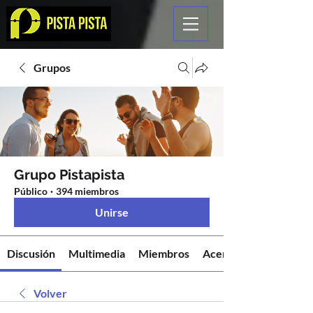
Grupos
Grupo Pistapista
Público
·
394 miembros
Unirse
Discusión
Multimedia
Miembros
Acerca de
Volver