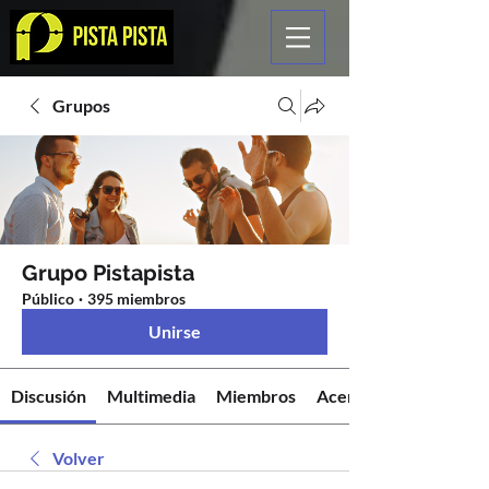
Grupos
Grupo Pistapista
Público
·
395 miembros
Unirse
Discusión
Multimedia
Miembros
Acerca de
Volver