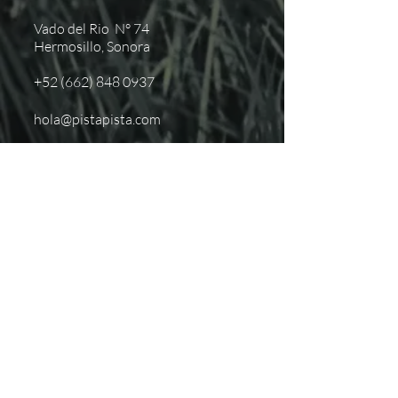
Vado del Rio N° 74
Hermosillo, Sonora
+52 (662) 848 0937
hola@pistapista.com
NOSOTROS
Inicio
Próximos eventos
Aviso de Privacidad
Contacto
SUSCRÍBETE