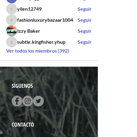
yilen12749
Seguir
yilen12749
fashionluxurybazaar1004
Seguir
fashionluxurybazaar1004
Izzy Baker
Seguir
subtle.kingfisher.yhup
Seguir
subtle.kingfisher.yhup
Ver todos los miembros (392)
SÍGUENOS
CONTACTO