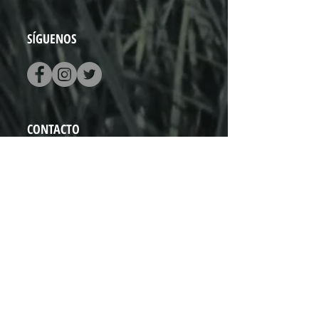
SÍGUENOS
CONTACTO
Vado del Rio N° 74
Hermosillo, Sonora
+52 (662) 848 0937
hola@pistapista.com
NOSOTROS