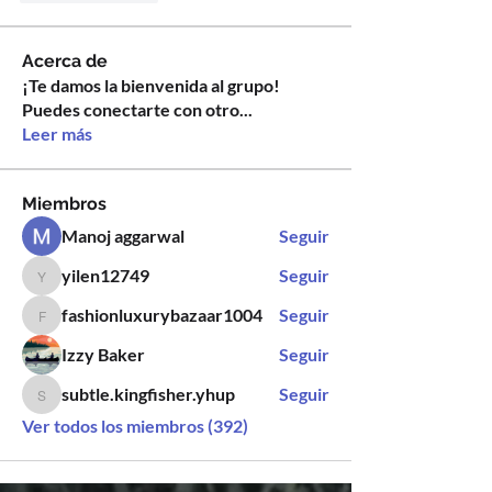
Acerca de
¡Te damos la bienvenida al grupo!
Puedes conectarte con otro
...
Leer más
Miembros
Manoj aggarwal
Seguir
yilen12749
Seguir
yilen12749
fashionluxurybazaar1004
Seguir
fashionluxurybazaar1004
Izzy Baker
Seguir
subtle.kingfisher.yhup
Seguir
subtle.kingfisher.yhup
Ver todos los miembros (392)