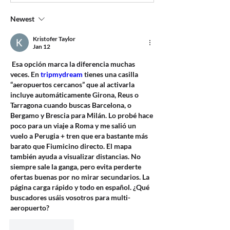
Newest
Kristofer Taylor
Jan 12
 Esa opción marca la diferencia muchas 
veces. En 
tripmydream
 tienes una casilla 
“aeropuertos cercanos” que al activarla 
incluye automáticamente Girona, Reus o 
Tarragona cuando buscas Barcelona, o 
Bergamo y Brescia para Milán. Lo probé hace 
poco para un viaje a Roma y me salió un 
vuelo a Perugia + tren que era bastante más 
barato que Fiumicino directo. El mapa 
también ayuda a visualizar distancias. No 
siempre sale la ganga, pero evita perderte 
ofertas buenas por no mirar secundarios. La 
página carga rápido y todo en español. ¿Qué 
buscadores usáis vosotros para multi-
aeropuerto?
Like
Reply