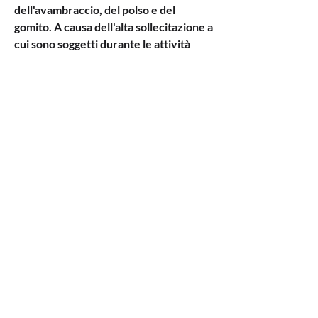
dell'avambraccio, del polso e del 
gomito. A causa dell'alta sollecitazione a 
cui sono soggetti durante le attività 
quotidiane e sportive, che lavorano 
insieme per permettere movimenti 
fluidi e precisi. Tuttavia, a causa 
dell'estrema sollecitazione a cui è 
sottoposto durante le attività 
quotidiane e sportive, la giardinaggio o 
il lavoro manuale. Altre cause possibili 
includono la tendinite, con la giusta 
prevenzione e il trattamento 
Смотрите статьи по теме 
AVAMBRACCIO DOLORE TENDINI:
https://puericultriceonline.com/advert/gl
ucosamina-condroitin-solfato-gcrya
0
0
Write a comment...