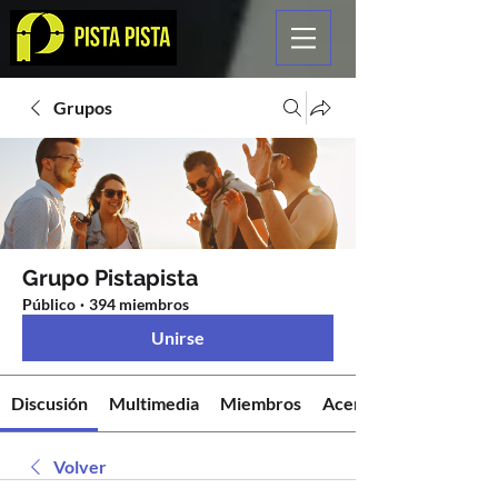
Grupos
Grupo Pistapista
Público
·
394 miembros
Unirse
Discusión
Multimedia
Miembros
Acerca de
Volver