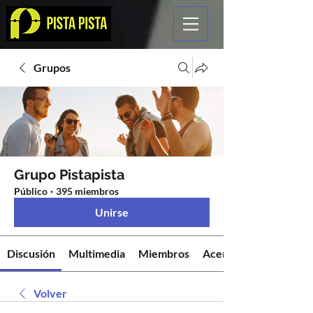
Grupos
Grupo Pistapista
Público
·
395 miembros
Unirse
Discusión
Multimedia
Miembros
Acerca de
Volver