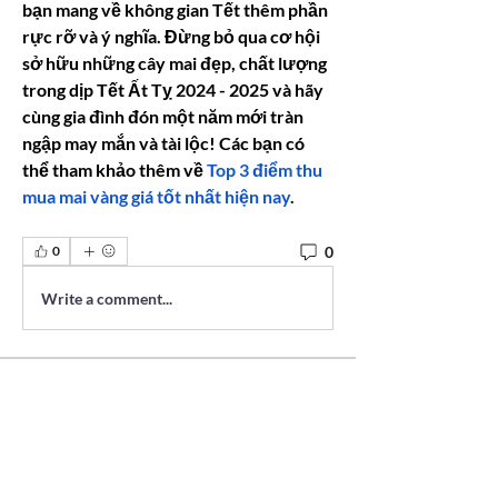
bạn mang về không gian Tết thêm phần 
rực rỡ và ý nghĩa. Đừng bỏ qua cơ hội 
sở hữu những cây mai đẹp, chất lượng 
trong dịp Tết Ất Tỵ 2024 - 2025 và hãy 
cùng gia đình đón một năm mới tràn 
ngập may mắn và tài lộc! Các bạn có 
thể tham khảo thêm về 
Top 3 điểm thu 
mua mai vàng giá tốt nhất hiện nay
.
0
0
Write a comment...
Acerca de
¡Te damos la bienvenida al grupo!
Puedes conectarte con otro
...
Leer más