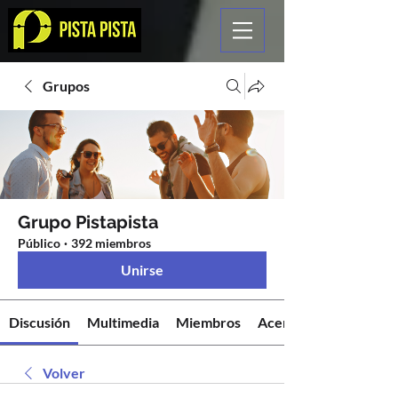
Grupos
Grupo Pistapista
Público
·
392 miembros
Unirse
Discusión
Multimedia
Miembros
Acerca de
Volver