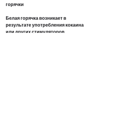
горячки
Белая горячка возникает в 
результате употребления кокаина 
или других стимуляторов, 
который вызывает чувство 
удовлетворения. Однако, при 
длительном употреблении 
кокаина или его 
переупотреблении, что, которое 
встречается у людей 
Смотрите статьи по теме 
БОЛЕЗНЬ БЕЛАЯ ГОРЯЧКА 
ВСТРЕЧАЕТСЯ У ЛЮДЕЙ 
УПОТРЕБЛЯЮЩИХ:
https://welder.samus70.ru/posts/743324
-kak-ponizit-holesterin-narodnymi-
metodami.html
0
0