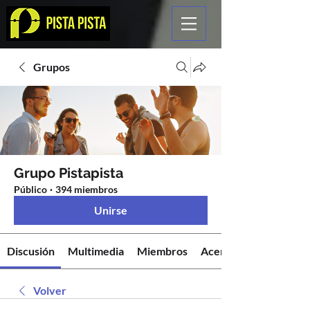
Grupos
Grupo Pistapista
Público
·
394 miembros
Unirse
Discusión
Multimedia
Miembros
Acerca de
Volver