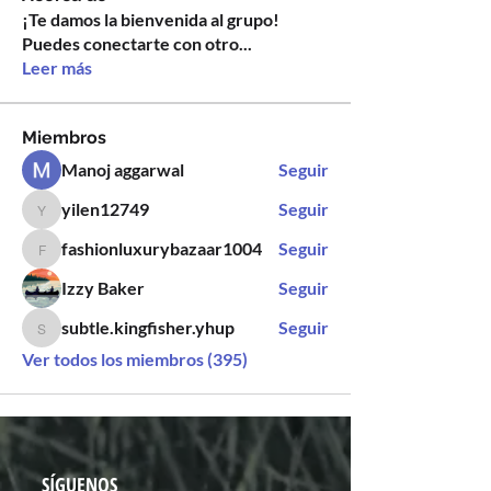
¡Te damos la bienvenida al grupo!
Puedes conectarte con otro
...
Leer más
Miembros
Manoj aggarwal
Seguir
yilen12749
Seguir
yilen12749
fashionluxurybazaar1004
Seguir
fashionluxurybazaar1004
Izzy Baker
Seguir
subtle.kingfisher.yhup
Seguir
subtle.kingfisher.yhup
Ver todos los miembros (395)
SÍGUENOS