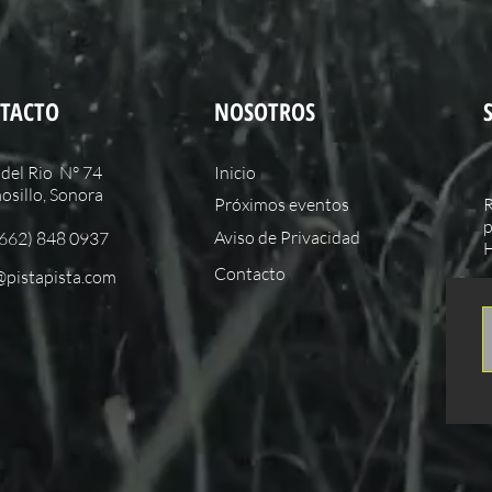
TACTO
NOSOTROS
del Rio N° 74
Inicio
sillo, Sonora
Próximos eventos
R
p
Aviso de Privacidad
(662) 848 0937
H
Contacto
@pistapista.com