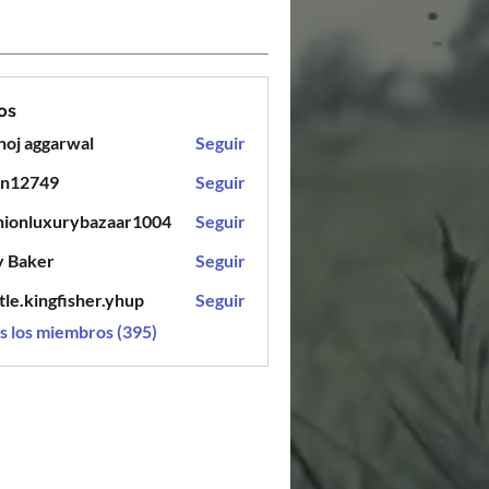
os
oj aggarwal
Seguir
en12749
Seguir
749
hionluxurybazaar1004
Seguir
luxurybazaar1004
y Baker
Seguir
tle.kingfisher.yhup
Seguir
ingfisher.yhup
s los miembros (395)