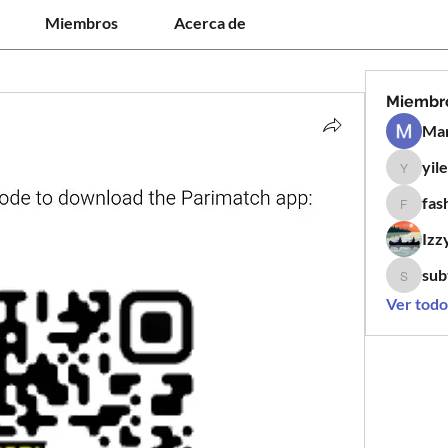
Miembros
Acerca de
Miembr
Man
yil
yilen12
fas
fashion
Izz
sub
subtle.k
Ver todo