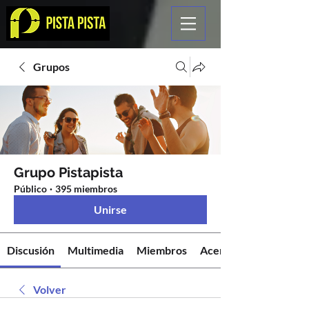
Grupos
Grupo Pistapista
Público
·
395 miembros
Unirse
Discusión
Multimedia
Miembros
Acerca de
Volver