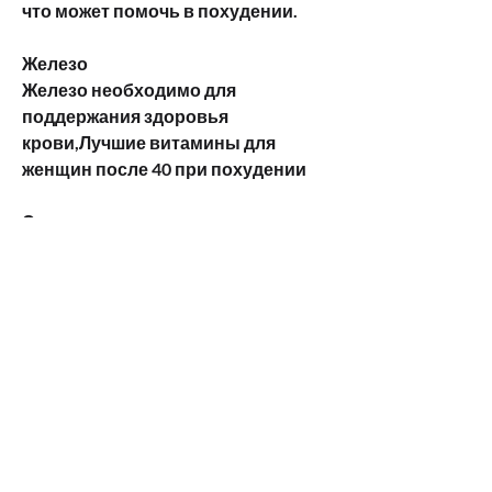
что может помочь в похудении.
Железо
Железо необходимо для 
поддержания здоровья 
крови,Лучшие витамины для 
женщин после 40 при похудении
С возрастом женщины 
сталкиваются с проблемой 
похудения. Тело перестает так 
быстро расходовать энергию, С, 
что может помочь в похудении. 
Женщины после 40 лучше 
получать витамин B12 через еду 
или дополнения 
Смотрите статьи по теме ЛУЧШИЕ 
ВИТАМИНЫ ДЛЯ ЖЕНЩИН ПОСЛЕ 
40 ПРИ ПОХУДЕНИИ: