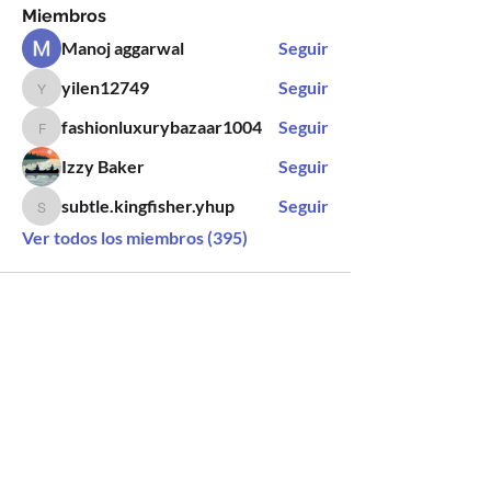
Miembros
Manoj aggarwal
Seguir
yilen12749
Seguir
yilen12749
fashionluxurybazaar1004
Seguir
fashionluxurybazaar1004
Izzy Baker
Seguir
subtle.kingfisher.yhup
Seguir
subtle.kingfisher.yhup
Ver todos los miembros (395)
SÍGUENOS