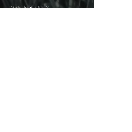
Vado del Rio N° 74
Hermosillo, Sonora
+52 (662) 848 0937
hola@pistapista.com
NOSOTROS
Inicio
Próximos eventos
Aviso de Privacidad
Contacto
SUSCRÍBETE