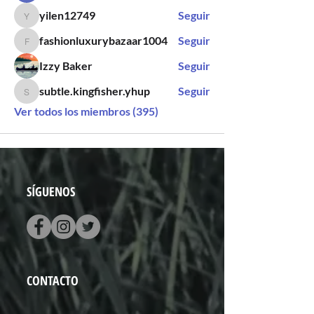
yilen12749
Seguir
yilen12749
fashionluxurybazaar1004
Seguir
fashionluxurybazaar1004
Izzy Baker
Seguir
subtle.kingfisher.yhup
Seguir
subtle.kingfisher.yhup
Ver todos los miembros (395)
SÍGUENOS
CONTACTO