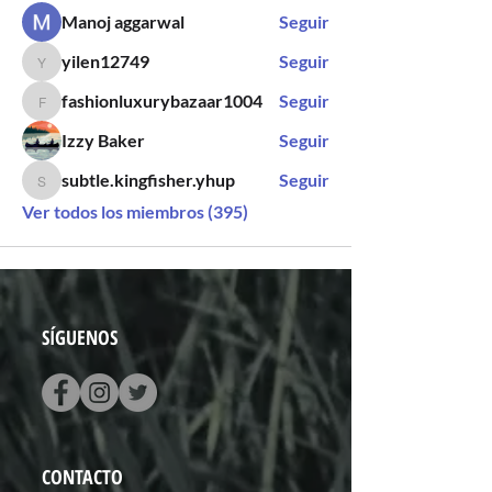
Manoj aggarwal
Seguir
yilen12749
Seguir
yilen12749
fashionluxurybazaar1004
Seguir
fashionluxurybazaar1004
Izzy Baker
Seguir
subtle.kingfisher.yhup
Seguir
subtle.kingfisher.yhup
Ver todos los miembros (395)
SÍGUENOS
CONTACTO