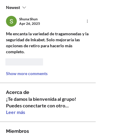
Newest
Shuna Shun
Apr 26, 2025
Me encanta la variedad de tragamonedas y la 
seguridad de Inkabet. Solo mejoraría las 
opciones de retiro para hacerlo más 
completo.
Like
Reply
Show more comments
Acerca de
¡Te damos la bienvenida al grupo!
Puedes conectarte con otro
...
Leer más
Miembros