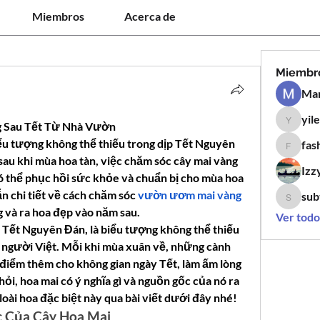
Miembros
Acerca de
Miembr
Man
yil
yilen12
 Sau Tết Từ Nhà Vườn
ểu tượng không thể thiếu trong dịp Tết Nguyên 
fas
fashion
sau khi mùa hoa tàn, việc chăm sóc cây mai vàng 
Izz
ó thể phục hồi sức khỏe và chuẩn bị cho mùa hoa 
n chi tiết về cách chăm sóc 
vườn ươm mai vàng
sub
subtle.k
ng và ra hoa đẹp vào năm sau.
Ver todo
p Tết Nguyên Đán, là biểu tượng không thể thiếu 
 người Việt. Mỗi khi mùa xuân về, những cành 
ô điểm thêm cho không gian ngày Tết, làm ấm lòng 
i, hoa mai có ý nghĩa gì và nguồn gốc của nó ra 
loài hoa đặc biệt này qua bài viết dưới đây nhé!
c Của Cây Hoa Mai