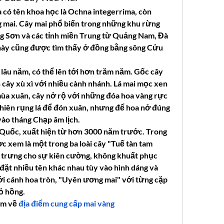
có tên khoa học là Ochna integerrima, còn 
g mai. Cây mai phổ biến trong những khu rừng 
ng Sơn và các tỉnh miền Trung từ Quảng Nam, Đà 
này cũng được tìm thấy ở đồng bằng sông Cửu 
g lâu năm, có thể lên tới hơn trăm năm. Gốc cây 
n cây xù xì với nhiều cành nhánh. Lá mai mọc xen 
ùa xuân, cây nở rộ với những đóa hoa vàng rực 
 nhiên rụng lá để đón xuân, nhưng để hoa nở đúng 
vào tháng Chạp âm lịch.
Quốc, xuất hiện từ hơn 3000 năm trước. Trong 
 xem là một trong ba loài cây "Tuế tàn tam 
u trưng cho sự kiên cường, không khuất phục 
ặt nhiều tên khác nhau tùy vào hình dáng và 
ới cánh hoa tròn, "Uyên ương mai" với từng cặp 
đỏ hồng.
m về 
địa điểm cung cấp mai vàng