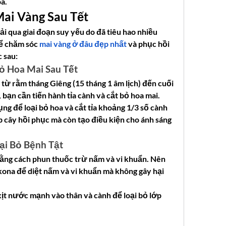
a.
ai Vàng Sau Tết
i qua giai đoạn suy yếu do đã tiêu hao nhiều 
ể chăm sóc 
mai vàng ở đâu đẹp nhất
 và phục hồi 
 sau:
Bỏ Hoa Mai Sau Tết
từ rằm tháng Giêng (15 tháng 1 âm lịch) đến cuối 
, bạn cần tiến hành tỉa cành và cắt bỏ hoa mai.
g để loại bỏ hoa và cắt tỉa khoảng 1/3 số cành 
p cây hồi phục mà còn tạo điều kiện cho ánh sáng 
ại Bỏ Bệnh Tật
 bằng cách phun thuốc trừ nấm và vi khuẩn. Nên 
na để diệt nấm và vi khuẩn mà không gây hại 
xịt nước mạnh vào thân và cành để loại bỏ lớp 