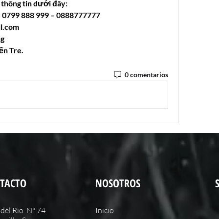
 thông tin dưới đây:
 – 0799 888 999 – 0888777777
l.com
ng
ến Tre.
0 comentarios
TACTO
NOSOTROS
del Rio N° 74
Inicio