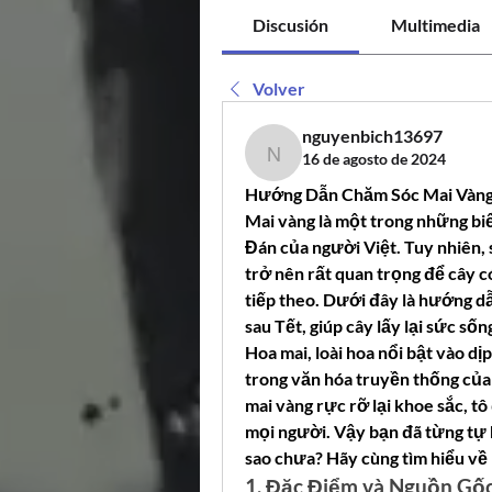
Discusión
Multimedia
Volver
nguyenbich13697
16 de agosto de 2024
nguyenbich13697
Hướng Dẫn Chăm Sóc Mai Vàng
Mai vàng là một trong những bi
Đán của người Việt. Tuy nhiên, 
trở nên rất quan trọng để cây c
tiếp theo. Dưới đây là hướng dẫ
sau Tết, giúp cây lấy lại sức số
Hoa mai, loài hoa nổi bật vào dị
trong văn hóa truyền thống của
mai vàng rực rỡ lại khoe sắc, t
mọi người. Vậy bạn đã từng tự hỏ
sao chưa? Hãy cùng tìm hiểu về 
1. Đặc Điểm và Nguồn Gố