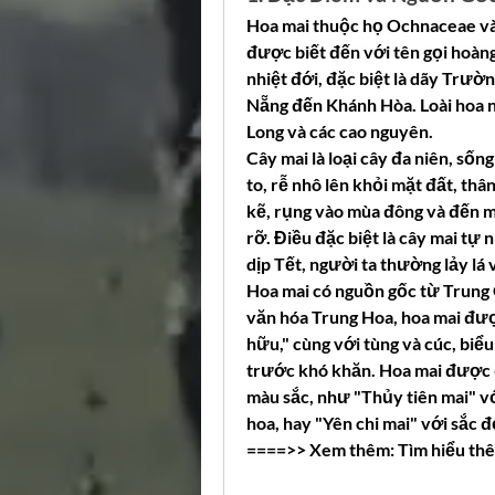
Hoa mai thuộc họ Ochnaceae và 
được biết đến với tên gọi hoàn
nhiệt đới, đặc biệt là dãy Trườ
Nẵng đến Khánh Hòa. Loài hoa 
Long và các cao nguyên.
Cây mai là loại cây đa niên, sốn
to, rễ nhô lên khỏi mặt đất, thâ
kẽ, rụng vào mùa đông và đến m
rỡ. Điều đặc biệt là cây mai tự
dịp Tết, người ta thường lảy lá 
Hoa mai có nguồn gốc từ Trung 
văn hóa Trung Hoa, hoa mai được
hữu," cùng với tùng và cúc, biể
trước khó khăn. Hoa mai được đ
màu sắc, như "Thủy tiên mai" v
hoa, hay "Yên chi mai" với sắc 
====>> Xem thêm: Tìm hiểu thê