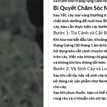
và tránh tình trạng rụng cánh ho
Bí Quyết Chăm Sóc M
Sau Tết, cây mai vàng thường trả
chất dinh dưỡng để nuôi hoa. Đ
cây, bạn cần thực hiện các bước
Bước 1: Tỉa Cành và Cắt 
Khi hoa mai bắt đầu tàn, khoảng 
tháng Giêng (30 tháng 1 âm lịch)
Sử dụng kéo cắt cành chuyên dụn
trên cây. Việc này không chỉ giú
và không khí lưu thông tốt hơn.
Bước 2: Vệ Sinh Cây và Lo
Sau khi cắt tỉa, hãy vệ sinh cây
sử dụng các sản phẩm như Benko
cho cây.
Sau khi phun thuốc, bạn có thể 
rong rêu và vi khuẩn còn sót lại.