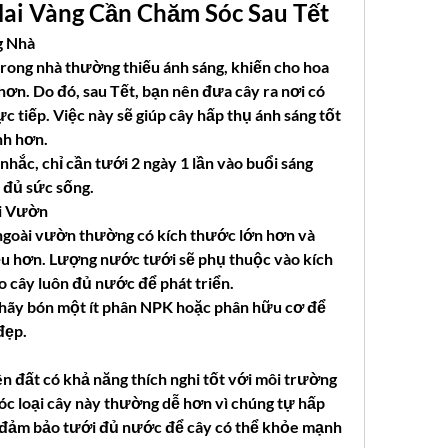
ai Vàng Cần Chăm Sóc Sau Tết
g Nhà
rong nhà thường thiếu ánh sáng, khiến cho hoa 
hơn. Do đó, sau Tết, bạn nên đưa cây ra nơi có 
c tiếp. Việc này sẽ giúp cây hấp thụ ánh sáng tốt 
nh hơn.
ắc, chỉ cần tưới 2 ngày 1 lần vào buổi sáng 
 đủ sức sống.
i Vườn
ngoài vườn thường có kích thước lớn hơn và 
ều hơn. Lượng nước tưới sẽ phụ thuộc vào kích 
 cây luôn đủ nước để phát triển.
, hãy bón một ít phân NPK hoặc phân hữu cơ để 
đẹp.
n đất có khả năng thích nghi tốt với môi trường 
óc loại cây này thường dễ hơn vì chúng tự hấp 
 đảm bảo tưới đủ nước để cây có thể khỏe mạnh 