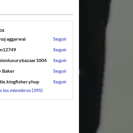
os
oj aggarwal
Seguir
en12749
Seguir
749
hionluxurybazaar1004
Seguir
luxurybazaar1004
y Baker
Seguir
tle.kingfisher.yhup
Seguir
ingfisher.yhup
s los miembros (395)