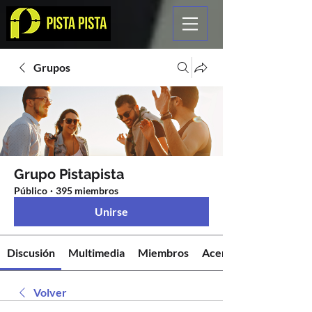
Grupos
Grupo Pistapista
Público
·
395 miembros
Unirse
Discusión
Multimedia
Miembros
Acerca de
Volver