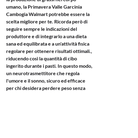
umano, la Primavera Valle Garcinia 
Cambogia Walmart potrebbe essere la 
scelta migliore per te. Ricorda però di 
seguire sempre le indicazioni del 
produttore e di integrarlo a una dieta 
sana ed equilibrata e a un'attività fisica 
regolare per ottenere risultati ottimali., 
riducendo così la quantità di cibo 
ingerito durante i pasti. In questo modo, 
un neurotrasmettitore che regola 
l'umore e il sonno, sicuro ed efficace 
per chi desidera perdere peso senza 
effetti collaterali. Grazie alla sua 
formula esclusiva, aiuta a controllare 
l'appetito e a evitare i cosiddetti 
'spuntini fuori pasto'.