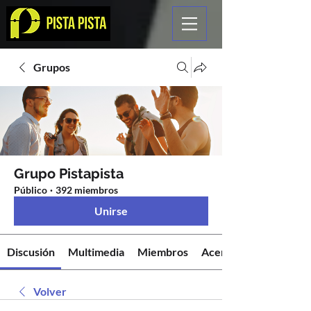
Grupos
Grupo Pistapista
Público
·
392 miembros
Unirse
Discusión
Multimedia
Miembros
Acerca de
Volver