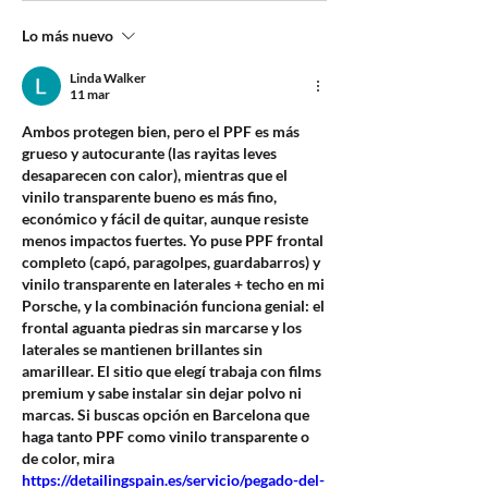
Lo más nuevo
Linda Walker
11 mar
Ambos protegen bien, pero el PPF es más 
grueso y autocurante (las rayitas leves 
desaparecen con calor), mientras que el 
vinilo transparente bueno es más fino, 
económico y fácil de quitar, aunque resiste 
menos impactos fuertes. Yo puse PPF frontal 
completo (capó, paragolpes, guardabarros) y 
vinilo transparente en laterales + techo en mi 
Porsche, y la combinación funciona genial: el 
frontal aguanta piedras sin marcarse y los 
laterales se mantienen brillantes sin 
amarillear. El sitio que elegí trabaja con films 
premium y sabe instalar sin dejar polvo ni 
marcas. Si buscas opción en Barcelona que 
haga tanto PPF como vinilo transparente o 
de color, mira 
https://detailingspain.es/servicio/pegado-del-