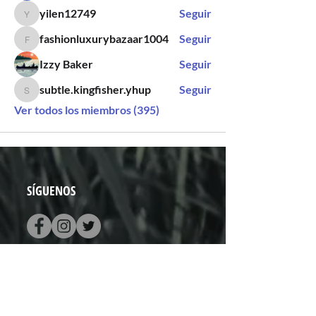
yilen12749
Seguir
yilen12749
fashionluxurybazaar1004
Seguir
fashionluxurybazaar1004
Izzy Baker
Seguir
subtle.kingfisher.yhup
Seguir
subtle.kingfisher.yhup
Ver todos los miembros (395)
SÍGUENOS
CONTACTO