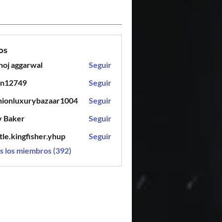
os
oj aggarwal
Seguir
en12749
Seguir
749
hionluxurybazaar1004
Seguir
luxurybazaar1004
y Baker
Seguir
tle.kingfisher.yhup
Seguir
ingfisher.yhup
s los miembros (392)