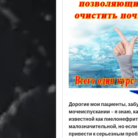
Дорогие мои пациенты, забу
мочеиспускании – я знаю, ка
известной как пиелонефрит.
малозначительной, но если 
привести к серьезным пробл