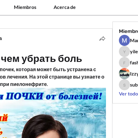
Miembros
Acerca de
Miembr
а
Man
yil
yilen12
чем убрать боль
fas
fashion
почек, которая может быть устранена с 
Izz
 лечения. На этой странице вы узнаете о 
и при пиелонефрите.
sub
subtle.k
Ver todo