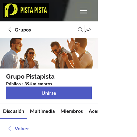
Grupos
Grupo Pistapista
Público
·
394 miembros
Unirse
Discusión
Multimedia
Miembros
Acerca de
Volver