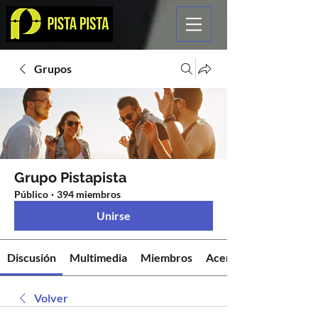
Grupos
Grupo Pistapista
Público
·
394 miembros
Unirse
Discusión
Multimedia
Miembros
Acerca de
Volver