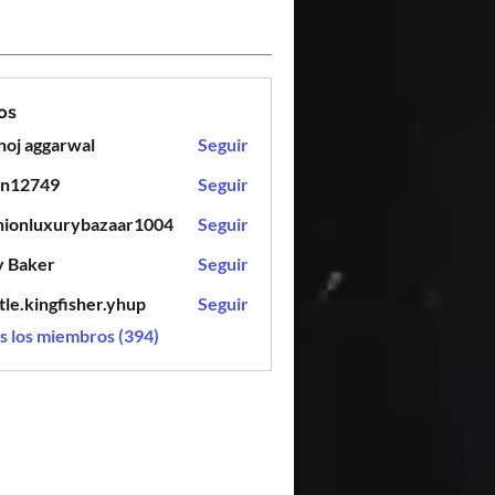
os
oj aggarwal
Seguir
en12749
Seguir
749
hionluxurybazaar1004
Seguir
luxurybazaar1004
y Baker
Seguir
tle.kingfisher.yhup
Seguir
ingfisher.yhup
s los miembros (394)