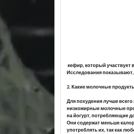
 кефир, который участвует в процессе сжигания жира в организме. 
Исследования показывают, 
2. Какие молочные продукт
Для похудения лучше всего
низкожирные молочные прод
на йогурт, потребляющие до
Они содержат меньше калор
употреблять их, так как лю