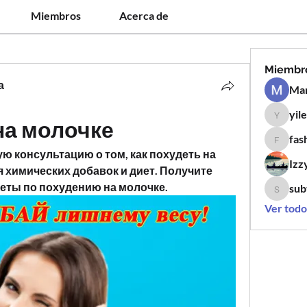
Miembros
Acerca de
Miembr
а
Man
yil
yilen12
на молочке
fas
fashion
 консультацию о том, как похудеть на 
Izz
 химических добавок и диет. Получите 
еты по похудению на молочке.
sub
subtle.k
Ver todo