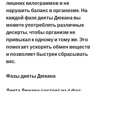
лишних килограммов и не 
нарушить баланс в организме. На 
каждой фазе диеты Дюкана вы 
можете употреблять различные 
десерты, чтобы организм не 
привыкал к одному и тому же. Это 
помогает ускорять обмен веществ 
и позволяет быстрее сбрасывать 
вес.
Фазы диеты Дюкана
Диета Дюкана состоит из 4 фаз:
1. Атака
2. Круиз
3. Укрепление
4. Стабилизация