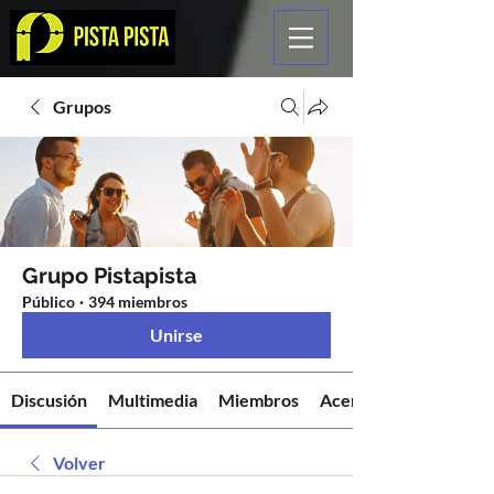
Grupos
Grupo Pistapista
Público
·
394 miembros
Unirse
Discusión
Multimedia
Miembros
Acerca de
Volver